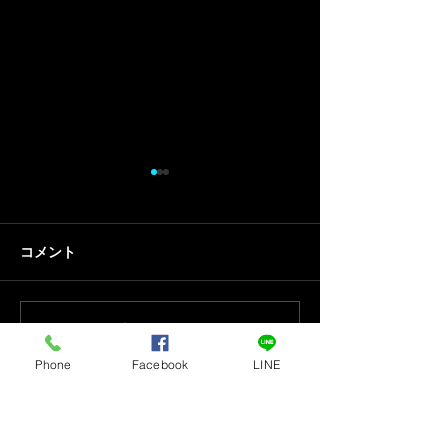
コメント
贈与税に関して
インボイス制度
コメントを追加…
Phone
Facebook
LINE