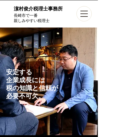
濵村俊介税理士事務所
長崎市で一番
親しみやすい税理士
安定する
企業成長には
税の知識と信頼が
必要不可欠。